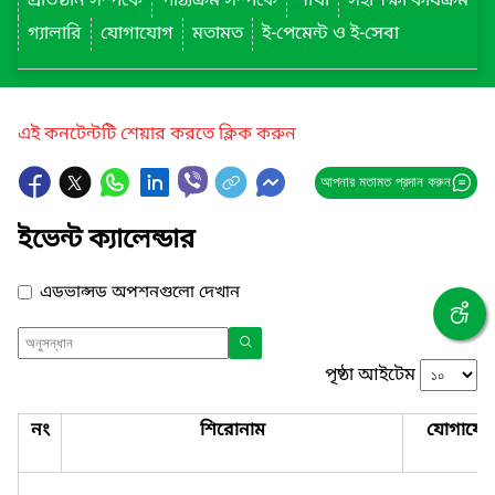
প্রতিষ্ঠান সম্পর্কে
পাঠ্যক্রম সম্পর্কে
শাখা
সহশিক্ষা কার্যক্রম
গ্যালারি
যোগাযোগ
মতামত
ই-পেমেন্ট ও ই-সেবা
এই কনটেন্টটি শেয়ার করতে ক্লিক করুন
আপনার মতামত প্রদান করুন
ইভেন্ট ক্যালেন্ডার
এডভান্সড অপশনগুলো দেখান
পৃষ্ঠা আইটেম
নং
শিরোনাম
যোগাযো